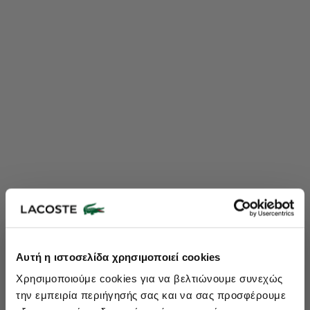
Lacoste Essentials Await
Αυτή η ιστοσελίδα χρησιμοποιεί cookies
Εγγραφείτε στο newsletter μας και αποκτήστε
10%
στην πρώτη
Χρησιμοποιούμε cookies για να βελτιώνουμε συνεχώς
σας αγορά.
την εμπειρία περιήγησής σας και να σας προσφέρουμε
Εισάγετε το email σας εδώ...