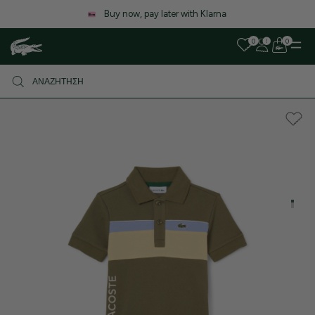
Λόγω αυξημένου όγκου παραγγελιών, ενδέχεται να υπάρξει μικρή
καθυστέρηση στις αποστολές. Σας ευχαριστούμε για την υπομονή σας!
0
0