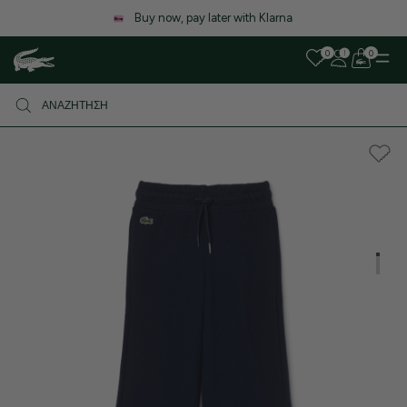
Λόγω αυξημένου όγκου παραγγελιών, ενδέχεται να υπάρξει μικρή
καθυστέρηση στις αποστολές. Σας ευχαριστούμε για την υπομονή σας!
0
0