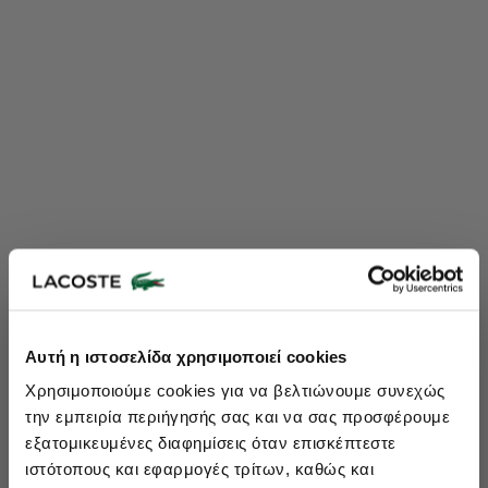
Lacoste Essentials Await
Αυτή η ιστοσελίδα χρησιμοποιεί cookies
Εγγραφείτε στο newsletter μας και αποκτήστε
10%
στην πρώτη
Χρησιμοποιούμε cookies για να βελτιώνουμε συνεχώς
σας αγορά.
την εμπειρία περιήγησής σας και να σας προσφέρουμε
Εισάγετε το email σας εδώ...
εξατομικευμένες διαφημίσεις όταν επισκέπτεστε
ιστότοπους και εφαρμογές τρίτων, καθώς και