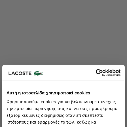
Lacoste Essentials Await
Αυτή η ιστοσελίδα χρησιμοποιεί cookies
Εγγραφείτε στο newsletter μας και αποκτήστε
10%
στην πρώτη
Χρησιμοποιούμε cookies για να βελτιώνουμε συνεχώς
σας αγορά.
την εμπειρία περιήγησής σας και να σας προσφέρουμε
Εισάγετε το email σας εδώ...
εξατομικευμένες διαφημίσεις όταν επισκέπτεστε
ιστότοπους και εφαρμογές τρίτων, καθώς και