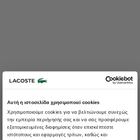
Lacoste Essentials Await
Αυτή η ιστοσελίδα χρησιμοποιεί cookies
Εγγραφείτε στο newsletter μας και αποκτήστε
10%
στην πρώτη
Χρησιμοποιούμε cookies για να βελτιώνουμε συνεχώς
σας αγορά.
την εμπειρία περιήγησής σας και να σας προσφέρουμε
Εισάγετε το email σας εδώ...
εξατομικευμένες διαφημίσεις όταν επισκέπτεστε
ιστότοπους και εφαρμογές τρίτων, καθώς και