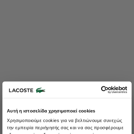
Lacoste Essentials Await
Αυτή η ιστοσελίδα χρησιμοποιεί cookies
Εγγραφείτε στο newsletter μας και αποκτήστε
10%
στην πρώτη
Χρησιμοποιούμε cookies για να βελτιώνουμε συνεχώς
σας αγορά.
την εμπειρία περιήγησής σας και να σας προσφέρουμε
Εισάγετε το email σας εδώ...