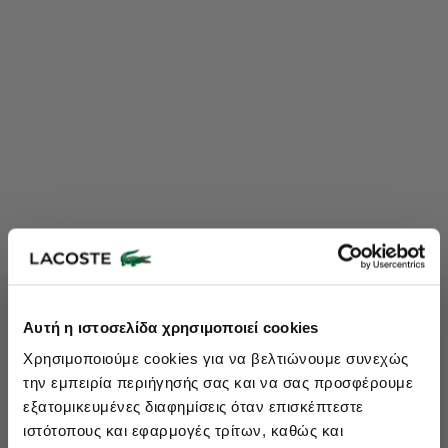
Lacoste Essentials Await
Αυτή η ιστοσελίδα χρησιμοποιεί cookies
Εγγραφείτε στο newsletter μας και αποκτήστε
10%
στην πρώτη
Χρησιμοποιούμε cookies για να βελτιώνουμε συνεχώς
σας αγορά.
την εμπειρία περιήγησής σας και να σας προσφέρουμε
Εισάγετε το email σας εδώ...
εξατομικευμένες διαφημίσεις όταν επισκέπτεστε
ιστότοπους και εφαρμογές τρίτων, καθώς και