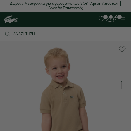
Buy now, pay later with Klarna
0
0