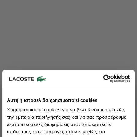
Lacoste Essentials Await
Αυτή η ιστοσελίδα χρησιμοποιεί cookies
Εγγραφείτε στο newsletter μας και αποκτήστε
10%
στην πρώτη
Χρησιμοποιούμε cookies για να βελτιώνουμε συνεχώς
σας αγορά.
την εμπειρία περιήγησής σας και να σας προσφέρουμε
Εισάγετε το email σας εδώ...
εξατομικευμένες διαφημίσεις όταν επισκέπτεστε
ιστότοπους και εφαρμογές τρίτων, καθώς και