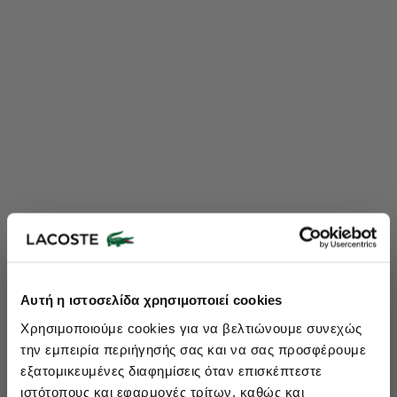
Lacoste Essentials Await
Αυτή η ιστοσελίδα χρησιμοποιεί cookies
Εγγραφείτε στο newsletter μας και αποκτήστε
10%
στην πρώτη
Χρησιμοποιούμε cookies για να βελτιώνουμε συνεχώς
σας αγορά.
την εμπειρία περιήγησής σας και να σας προσφέρουμε
Εισάγετε το email σας εδώ...
εξατομικευμένες διαφημίσεις όταν επισκέπτεστε
ιστότοπους και εφαρμογές τρίτων, καθώς και