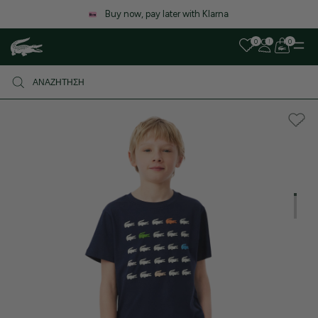
Buy now, pay later with Klarna
0
0