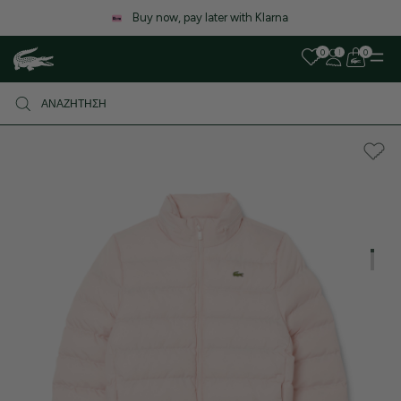
Λόγω αυξημένου όγκου παραγγελιών, ενδέχεται να υπάρξει μικρή
καθυστέρηση στις αποστολές. Σας ευχαριστούμε για την υπομονή σα
0
0