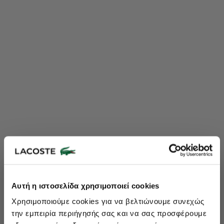
Lacoste Essentials Await
Αυτή η ιστοσελίδα χρησιμοποιεί cookies
Εγγραφείτε στο newsletter μας και αποκτήστε
10%
στην πρώτη
Χρησιμοποιούμε cookies για να βελτιώνουμε συνεχώς
σας αγορά.
την εμπειρία περιήγησής σας και να σας προσφέρουμε
Εισάγετε το email σας εδώ...