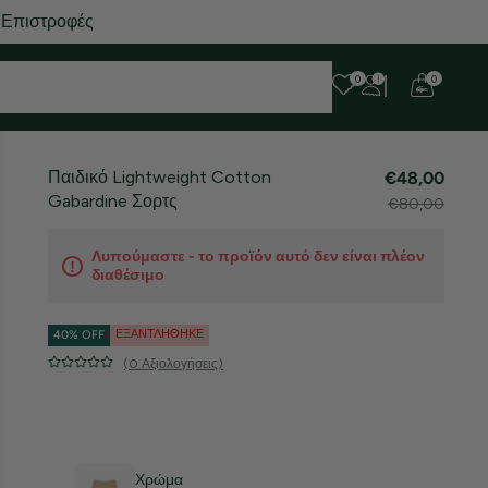
 Επιστροφές
0
0
Παιδικό Lightweight Cotton
€48,00
Gabardine Σορτς
€80,00
Λυπούμαστε - το προϊόν αυτό δεν είναι πλέον
διαθέσιμο
ΕΞΑΝΤΛΉΘΗΚΕ
40% OFF
(0 Αξιολογήσεις)
Χρώμα