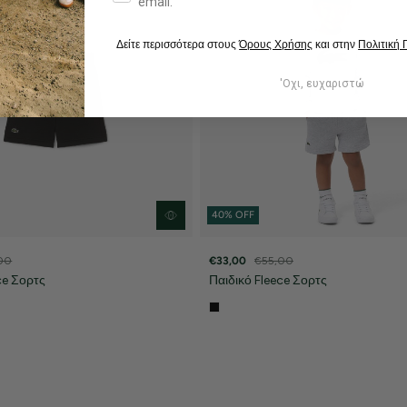
email.
Δείτε περισσότερα στους
Όρους Χρήσης
και στην
Πολιτική
'Οχι, ευχαριστώ
40% OFF
00
€33,00
€55,00
ce Σορτς
Παιδικό Fleece Σορτς