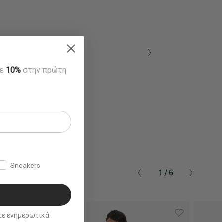
to tracking the product
turing...
τε
10%
στην πρώτη
Sneakers
1 / 6
ικά