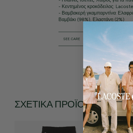
- Κεντημένος κροκόδειλος: Lacoste
- Βαμβακερή γκαμπαρντίνα: Ελαφρύ
Βαμβάκι (98%), Ελαστάνη (2%)
SEE.CARE
ΣΧΕΤΙΚΆ ΠΡΟΪΌΝΤΑ