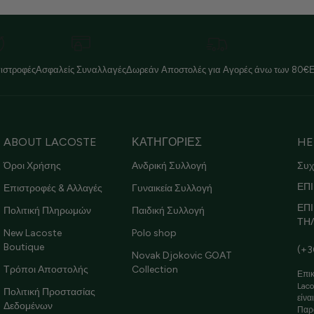
ιστροφές
Ασφαλείς Συναλλαγές
Δωρεάν Αποστολές για Αγορές άνω των 80€
ABOUT LACOSTE
ΚΑΤΗΓΟΡΙΕΣ
HE
Όροι Χρήσης
Ανδρική Συλλογή
Συχ
ΕΠΙ
Επιστροφές & Αλλαγές
Γυναικεία Συλλογή
ΕΠ
Πολιτική Πληρωμών
Παιδική Συλλογή
ΤΗ
New Lacoste
Polo shop
Boutique
(+3
Novak Djokovic GOAT
Τρόποι Αποστολής
Collection
Επικ
Laco
Πολιτική Προστασίας
είνα
Δεδομένων
Παρ