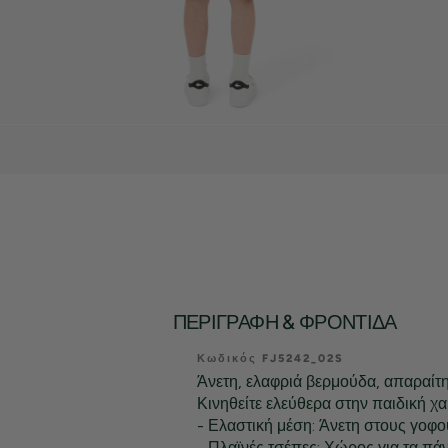
ΠΕΡΙΓΡΑΦΉ & ΦΡΟΝΤΊΔΑ
Κωδικός FJ5242_02S
Άνετη, ελαφριά βερμούδα, απαραίτητ
Κινηθείτε ελεύθερα στην παιδική χα
- Ελαστική μέση: Άνετη στους γοφο
- Πλαϊνές τσέπες: Χώρος για τα πάν