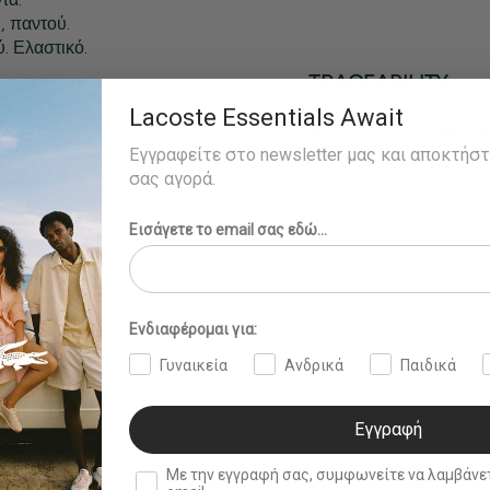
, παντού.
. Ελαστικό.
TRACEABILITY
Lacoste is committed 
Lacoste Essentials Await
throughout its manufac
Εγγραφείτε στο newsletter μας και αποκτήσ
σας αγορά.
Εισάγετε το email σας εδώ...
Ενδιαφέρομαι για:
Γυναικεία
Ανδρικά
Παιδικά
Εγγραφή
double opt in
Με την εγγραφή σας, συμφωνείτε να λαμβάνετε ενημερωτ