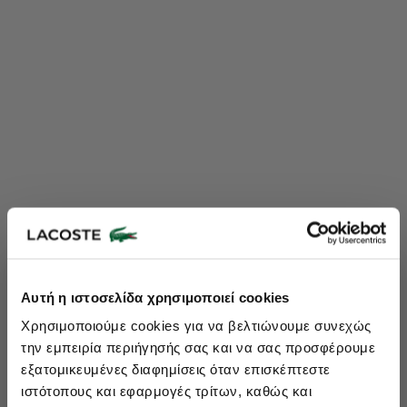
Lacoste Essentials Await
Αυτή η ιστοσελίδα χρησιμοποιεί cookies
Εγγραφείτε στο newsletter μας και αποκτήστε
10%
στην πρώτη
Χρησιμοποιούμε cookies για να βελτιώνουμε συνεχώς
σας αγορά.
την εμπειρία περιήγησής σας και να σας προσφέρουμε
Εισάγετε το email σας εδώ...
εξατομικευμένες διαφημίσεις όταν επισκέπτεστε
ιστότοπους και εφαρμογές τρίτων, καθώς και