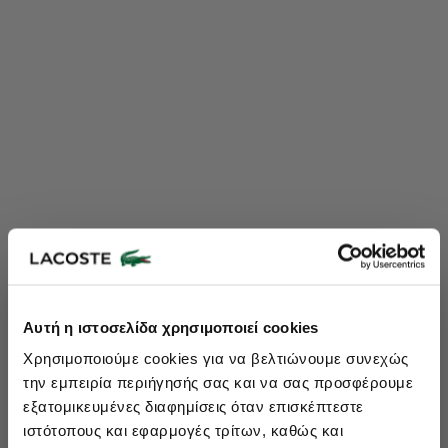
Lacoste Essentials Await
Αυτή η ιστοσελίδα χρησιμοποιεί cookies
Εγγραφείτε στο newsletter μας και αποκτήστε
10%
στην πρώτη
Χρησιμοποιούμε cookies για να βελτιώνουμε συνεχώς
σας αγορά.
την εμπειρία περιήγησής σας και να σας προσφέρουμε
Εισάγετε το email σας εδώ...
εξατομικευμένες διαφημίσεις όταν επισκέπτεστε
ιστότοπους και εφαρμογές τρίτων, καθώς και