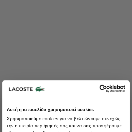
Lacoste Essentials Await
Αυτή η ιστοσελίδα χρησιμοποιεί cookies
Εγγραφείτε στο newsletter μας και αποκτήστε
10%
στην πρώτη
Χρησιμοποιούμε cookies για να βελτιώνουμε συνεχώς
σας αγορά.
την εμπειρία περιήγησής σας και να σας προσφέρουμε
Εισάγετε το email σας εδώ...