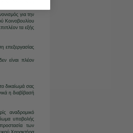
ονική διεύθυνση
νονισμός για την
ού Κοινοβουλίου
επιπλέον τα εξής
η επεξεργασίας
εν είναι πλέον
το δικαίωμά σας
νικά η διαβίβασή
ρίς αναδρομικό
αίωμα υποβολής
 προστασία των
ικού Χαρακτήρα