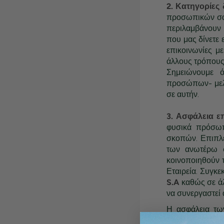
2. Κατηγορίες
προσωπικών σα
περιλαμβάνουν 
που μας δίνετε
επικοινωνίες μ
άλλους τρόπους (
Σημειώνουμε 
προσώπων- μελ
σε αυτήν.
3. Ασφάλεια ε
φυσικά πρόσωπ
σκοπών. Επιπλέ
των ανωτέρω σ
κοινοποιηθούν 
Εταιρεία. Συγκε
S.A
καθώς σε άλ
να συνεργαστεί 
Η ασφάλεια των
Λαμβάνουμε όλα