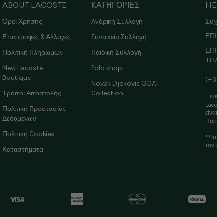
ABOUT LACOSTE
ΚΑΤΗΓΟΡΙΕΣ
HE
Όροι Χρήσης
Ανδρική Συλλογή
Συχ
ΕΠΙ
Επιστροφές & Αλλαγές
Γυναικεία Συλλογή
ΕΠ
Πολιτική Πληρωμών
Παιδική Συλλογή
ΤΗ
New Lacoste
Polo shop
Boutique
(+3
Novak Djokovic GOAT
Τρόποι Αποστολής
Collection
Επικ
Laco
Πολιτική Προστασίας
είνα
Δεδομένων
Παρ
Πολιτική Cookies
**Ισ
τον 
Καταστήματα