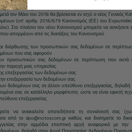
υνση Καλυφτάκη 5, Κηφισιά, ΤΚ14564, ή με email στην ηλεκτρ
po@notoscom.gr .
 μετά τον Μάιο του 2018 θα βρίσκεται εν ισχύ ο νέος Γενικός Κα
μένων (υπ’ αριθμ. 2016/679 Κανονισμός (ΕΕ) του Ευρωπαϊκ
ίου). Στο πλαίσιο του νέου Κανονισμού μπορείτε να ασκήσετε 
που απορρέουν από τις διατάξεις του Κανονισμού:
αι διόρθωσης των προσωπικών σας δεδομένων σε περίπτωσ
ομένων που σας αφορούν
ων προσωπικών σας δεδομένων σε περίπτωση που αυτά δ
την παροχή μιας υπηρεσίας
της επεξεργασίας των δεδομένων σας
την επεξεργασία των δεδομένων σας
των δεδομένων σας σε άλλον υπεύθυνο επεξεργασίας, δηλαδή 
δομένα σας σε κατάλληλο μορφότυπο, ώστε να είναι εφικτή τεχ
υπεύθυνο επεξεργασίας.
ρείτε να ανακαλείτε οποτεδήποτε τη συναίνεσή σας (χω
έσα από το dpo@notoscom.gr καθώς και διατηρείτε το δικ
γγελίας στην αρμόδια εποπτική αρχή αναφορικά με την
δομένων, δηλαδή στην Αρχή Προστασίας Δεδομένων Προσωπ