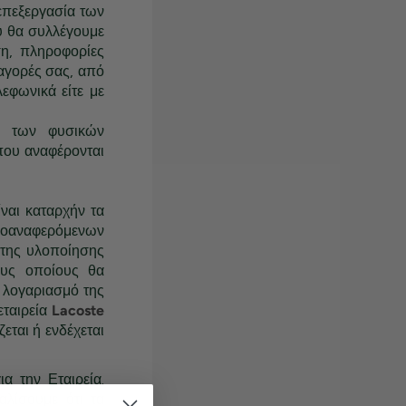
επεξεργασία των
 θα συλλέγουμε
ση, πληροφορίες
αγορές σας, από
εφωνικά είτε με
α των φυσικών
ου αναφέρονται
αι καταρχήν τα
ροαναφερόμενων
 της υλοποίησης
ους οποίους θα
 λογαριασμό της
εταιρεία
Lacoste
ται ή ενδέχεται
α την Εταιρεία.
αλίσουμε ότι τα