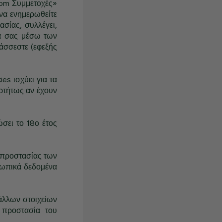
Com Συμμετοχές»
 να ενημερωθείτε
σίας, συλλέγει,
να σας μέσω των
άσσεστε (εφεξής
es ισχύει για τα
ρτήτως αν έχουν
σει το 18ο έτος
 προστασίας των
σωπικά δεδομένα
άλλων στοιχείων
 προστασία του