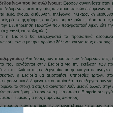
 δεδομένων που θα συλλέγουμε:
Εφόσον συναινέσετε στην 
ς δεδομένων, οι κατηγορίες των προσωπικών δεδομένων που
τα εξής: όνομα, διεύθυνση, τηλέφωνα, ηλεκτρονική διεύθυν
 εσείς μέσω της φόρμας που έχετε συμπληρώσει, μέσα από τις 
ε την Εξυπηρέτηση Πελατών που πραγματοποιήθηκαν είτε τηλ
π.χ. email, επιστολή, κλπ).
ότι η Εταιρεία θα επεξεργαστεί τα προσωπικά δεδομέν
ών σύμφωνα με την παρούσα δήλωση και για τους σκοπούς π
πεξεργασίας:
Αποδέκτες των προσωπικών δεδομένων σας είν
α που εργάζονται στην Εταιρεία για την εκτέλεση των π
ον, στο πλαίσιο της επεξεργασίας αυτής και για τις ανάγκες
κοπών η Εταιρεία θα αξιοποιήσει υπηρεσίες τρίτων, στ
τα προσωπικά δεδομένα και οι οποίοι θα τα επεξεργαστούν για
κριμένα, τα στοιχεία σας θα κοινοποιηθούν μεταξύ άλλων στην 
λα φυσικά ή νομικά πρόσωπο με τα οποία η Εταιρεία συνεργάζε
άμεσα ή έμμεσα για τους παρόντες σκοπούς.
 προσωπικών σας δεδομένων είναι εξαιρετικά σημαντικά γι
 τα κατάλληλα οργανωτικά και τεχνικά μέτρα για να εξασφ