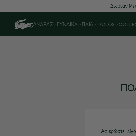
Δωρεάν Μετ
ΆΝΔΡΑΣ
ΓΥΝΑΊΚΑ
ΠΑΙΔΊ
POLOS
COLLE
ΠΟ
Αφιερώστε λίγ