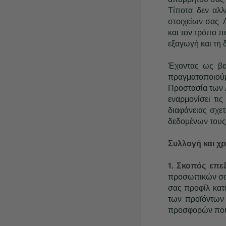
Τίποτα δεν αλλ
στοιχείων σας. 
και τον τρόπο π
εξαγωγή και τη
Έχοντας ως βα
πραγματοποιούμ
Προστασία των Δ
εναρμονίσει τι
διαφάνειας σχετ
δεδομένων τους
Συλλογή και 
1. Σκοπός επε
προσωπικών σας
σας προφίλ κατ
των προϊόντων
προσφορών που 