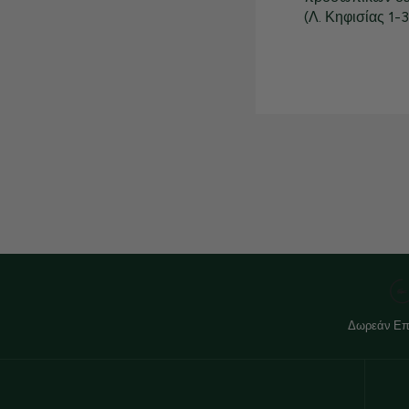
(Λ. Κηφισίας 1-
Δωρεάν Επ