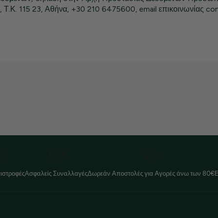
3, Τ.Κ. 115 23, Αθήνα, +30 210 6475600, email επικοινωνίας co
ιστροφές
Ασφαλείς Συναλλαγές
Δωρεάν Αποστολές για Αγορές άνω των 80€