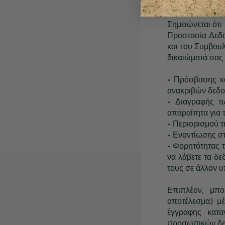
CRM, στη διεύθ
επικοινωνίας d
Σημειώνεται ότι
Προστασία Δεδο
και του Συμβουλ
δικαιώματά σας 
• Πρόσβασης κ
ανακριβών δεδ
• Διαγραφής τ
απαραίτητα για 
• Περιορισμού 
• Εναντίωσης σ
• Φορητότητας 
να λάβετε τα δε
τους σε άλλον 
Επιπλέον, μπο
αποτέλεσμα) μ
έγγραφης κατα
προσωπικών δε