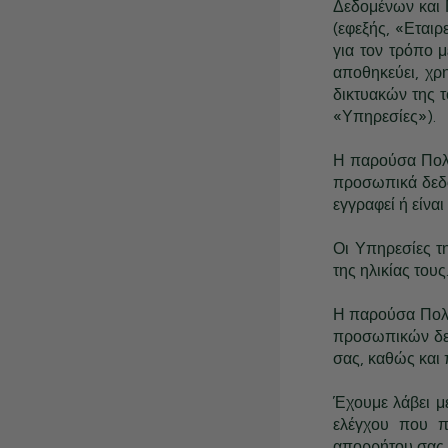
Δεδομένων και 
(εφεξής, «Εταιρ
για τον τρόπο 
αποθηκεύει, χρ
δικτυακών της 
«Υπηρεσίες»).
Η παρούσα Πολιτ
προσωπικά δεδο
εγγραφεί ή είνα
Οι Υπηρεσίες τ
της ηλικίας τους
Η παρούσα Πολι
προσωπικών δεδ
σας, καθώς και 
Έχουμε λάβει μ
ελέγχου που π
απορρήτου σας.