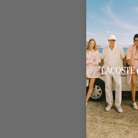
δεδομένα που σ
σύμφωνα με τι
προσωπικών σα
Ένα από τα μέτ
*εφαρμογή μ
ψευδωνυμοποίησ
να μην είναι π
συμπληρωματι
διατηρούνται 
διασφαλιστεί 
πρόσωπο.
Πέρα από τεχνικ
την προστασία 
4. Άσκηση τω
Πολιτική, αλλά 
των δικαιωμάτω
προσωπικών δεδ
στην Notos Co