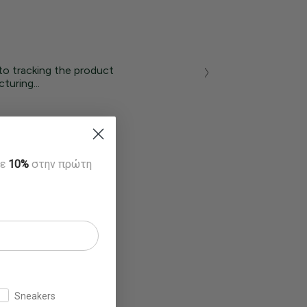
to tracking the product
turing...
τε
10%
στην πρώτη
Sneakers