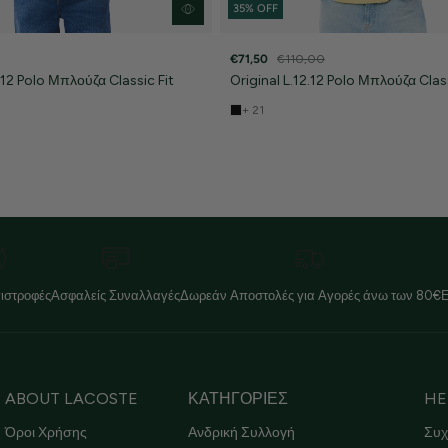
35% OFF
€71,50
€110,00
2.12 Polo Μπλούζα Classic Fit
Original L.12.12 Polo Μπλούζα Class
+ 21
ιστροφές
Ασφαλείς Συναλλαγές
Δωρεάν Αποστολές για Αγορές άνω των 80€
ABOUT LACOSTE
ΚΑΤΗΓΟΡΙΕΣ
HE
Όροι Χρήσης
Ανδρική Συλλογή
Συχ