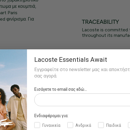
πωμα με κουμπιά,
art Paris
ed φινίρισμα. Για
TRACEABILITY
Lacoste is committed 
throughout its manufac
tone
Lacoste Essentials Await
Εγγραφείτε στο newsletter μας και αποκτήσ
σας αγορά.
και φοράει το
Εισάγετε το email σας εδώ...
Ενδιαφέρομαι για:
Γυναικεία
Ανδρικά
Παιδικά