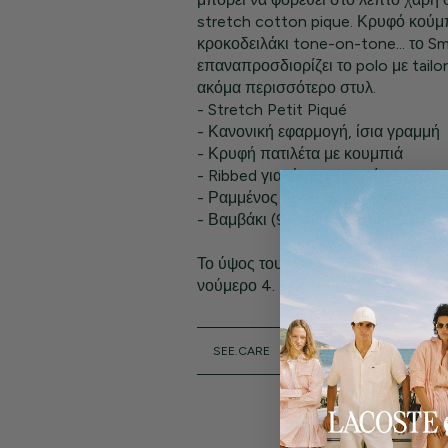
stretch cotton pique. Κρυφό κούμ
κροκοδειλάκι tone-on-tone... το Sm
επαναπροσδιορίζει το polo με tailor
ακόμα περισσότερο στυλ.
- Stretch Petit Piqué
- Κανονική εφαρμογή, ίσια γραμμή
- Κρυφή πατιλέτα με κουμπιά
- Ribbed γιακάς και μανσέτες
- Ραμμένος Κροκόδεικός tone-on-
- Βαμβάκι (94%), Ελαστάνη (6%)
Το ύψος του μοντέλου είναι 1,80 μ. 
νούμερο 4.
SEE.CARE