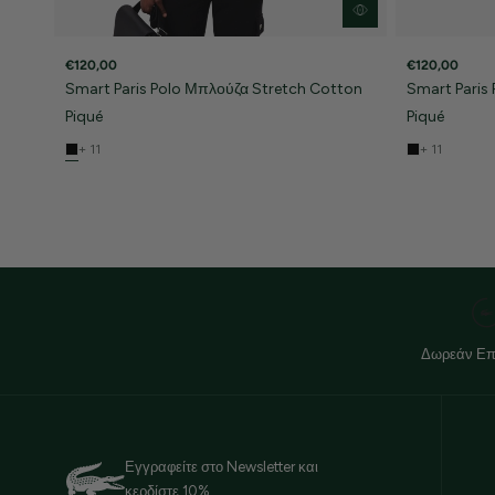
€120,00
€120,00
Smart Paris Polo Μπλούζα Stretch Cotton
Smart Paris
Piqué
Piqué
+ 11
+ 11
Δωρεάν Επ
Εγγραφείτε στο Newsletter και
κερδίστε 10%