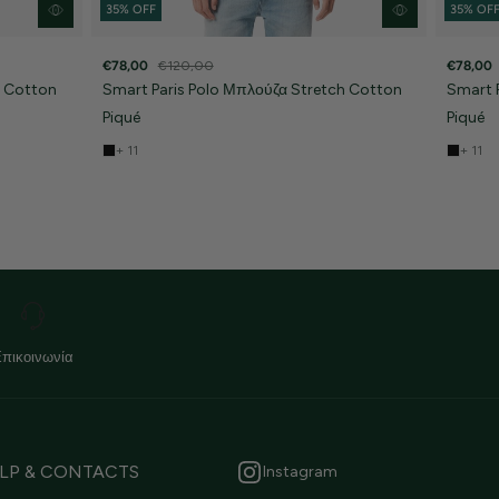
35% OFF
35% OF
€78,00
€120,00
€78,00
h Cotton
Smart Paris Polo Μπλούζα Stretch Cotton
Smart 
Piqué
Piqué
+ 11
+ 11
Επικοινωνία
LP & CONTACTS
Instagram