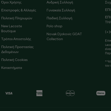
Όροι Χρήσης
Ανδρική Συλλογή
Συχ
ΕΠΙ
Επιστροφές & Αλλαγές
Γυναικεία Συλλογή
ΕΠ
Πολιτική Πληρωμών
Παιδική Συλλογή
ΤΗ
New Lacoste
Polo shop
Boutique
(+3
Novak Djokovic GOAT
Τρόποι Αποστολής
Collection
Επικ
Laco
Πολιτική Προστασίας
είνα
Δεδομένων
Παρ
Πολιτική Cookies
**Ισ
τον 
Καταστήματα