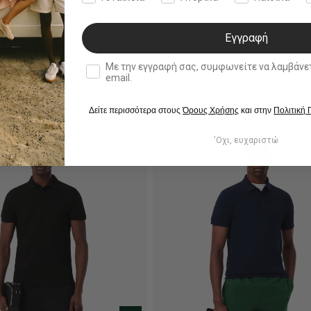
Εγγραφή
double opt in
Με την εγγραφή σας, συμφωνείτε να λαμβάνετε ενημερωτ
email.
Δείτε περισσότερα στους
Όρους Χρήσης
και στην
Πολιτική
'Οχι, ευχαριστώ