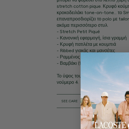
stretch cotton pique. Κρυφό κούμ
κροκοδειλάκι tone-on-tone... το Sm
επαναπροσδιορίζει το polo με tailor
ακόμα περισσότερο στυλ.
- Stretch Petit Piqué
- Κανονική εφαρμογή, ίσια γραμμή
- Κρυφή πατιλέτα με κουμπιά
- Ribbed γιακάς και μανσέτες
- Ραμμένος Κροκόδεικός tone-on-
- Βαμβάκι (94%), Ελαστάνη (6%)
Το ύψος του μοντέλου είναι 1,80 μ. 
νούμερο 4.
SEE.CARE