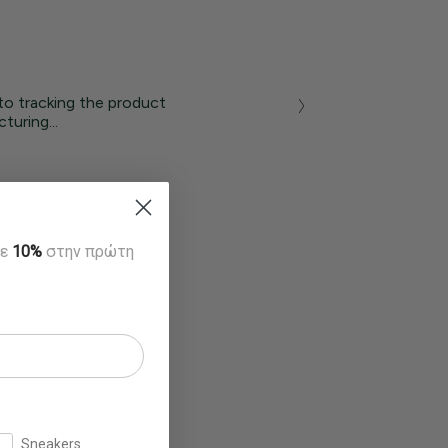
to tracking the product
turing...
τε
10%
στην πρώτη
Sneakers