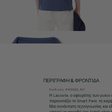
ΠΕΡΙΓΡΑΦΉ & ΦΡΟΝΤΊΔΑ
Κωδικός PH5522_5I1
Η Lacoste, ο εφευρέτης των polos 
παρουσιάζει το Smart Paris: τη κομ
Μια συνάντηση τεχνογνωσίας και εξ
μπορεί να φορεθεί στο λεπτό χάρη 