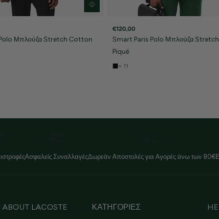
€120,00
 Polo Μπλούζα Stretch Cotton
Smart Paris Polo Μπλούζα Stretc
Piqué
+ 11
ιστροφές
Ασφαλείς Συναλλαγές
Δωρεάν Αποστολές για Αγορές άνω των 80€
ABOUT LACOSTE
ΚΑΤΗΓΟΡΙΕΣ
HE