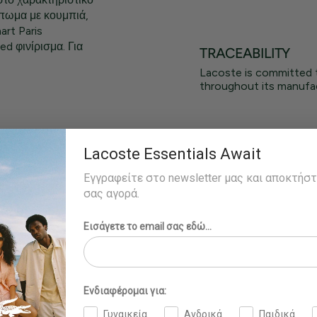
πωμα με κουμπιά,
art Paris
ed φινίρισμα. Για
TRACEABILITY
Lacoste is committed 
throughout its manufac
tone
Lacoste Essentials Await
Εγγραφείτε στο newsletter μας και αποκτήσ
και φοράει το
σας αγορά.
Εισάγετε το email σας εδώ...
Ενδιαφέρομαι για:
Γυναικεία
Ανδρικά
Παιδικά