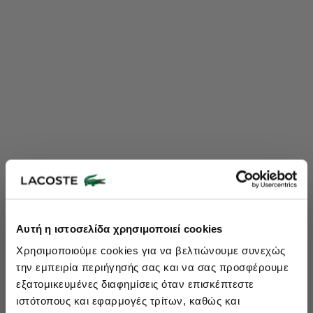
Lacoste Essentials Await
Αυτή η ιστοσελίδα χρησιμοποιεί cookies
Εγγραφείτε στο newsletter μας και αποκτήστε
10%
στην πρώτη
Χρησιμοποιούμε cookies για να βελτιώνουμε συνεχώς
σας αγορά.
την εμπειρία περιήγησής σας και να σας προσφέρουμε
Εισάγετε το email σας εδώ...
εξατομικευμένες διαφημίσεις όταν επισκέπτεστε
ιστότοπους και εφαρμογές τρίτων, καθώς και