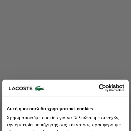
Lacoste Essentials Await
Αυτή η ιστοσελίδα χρησιμοποιεί cookies
Εγγραφείτε στο newsletter μας και αποκτήστε
10%
στην πρώτη
Χρησιμοποιούμε cookies για να βελτιώνουμε συνεχώς
σας αγορά.
την εμπειρία περιήγησής σας και να σας προσφέρουμε
Εισάγετε το email σας εδώ...