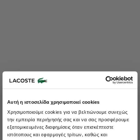
Lacoste Essentials Await
Αυτή η ιστοσελίδα χρησιμοποιεί cookies
Εγγραφείτε στο newsletter μας και αποκτήστε
10%
στην πρώτη
Χρησιμοποιούμε cookies για να βελτιώνουμε συνεχώς
σας αγορά.
την εμπειρία περιήγησής σας και να σας προσφέρουμε
Εισάγετε το email σας εδώ...
εξατομικευμένες διαφημίσεις όταν επισκέπτεστε
ιστότοπους και εφαρμογές τρίτων, καθώς και