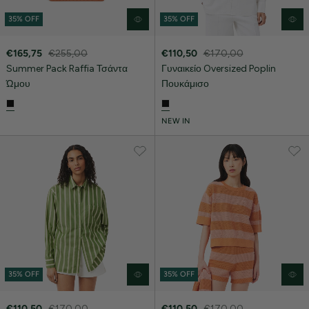
35% OFF
35% OFF
€165,75
€255,00
€110,50
€170,00
Summer Pack Raffia Τσάντα
Γυναικείο Oversized Poplin
Ώμου
Πουκάμισο
NEW IN
35% OFF
35% OFF
€110,50
€170,00
€110,50
€170,00