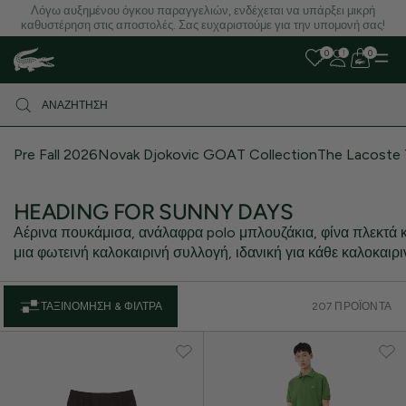
Λόγω αυξημένου όγκου παραγγελιών, ενδέχεται να υπάρξει μικρή
καθυστέρηση στις αποστολές. Σας ευχαριστούμε για την υπομονή σας!
0
0
Pre Fall 2026
Novak Djokovic GOAT Collection
The Lacoste 
HEADING FOR SUNNY DAYS
Αέρινα πουκάμισα, ανάλαφρα polo μπλουζάκια, φίνα πλεκτά 
μια φωτεινή καλοκαιρινή συλλογή, ιδανική για κάθε καλοκαιρ
ΤΑΞΙΝΌΜΗΣΗ & ΦΊΛΤΡΑ
207 ΠΡΟΪΌΝΤΑ