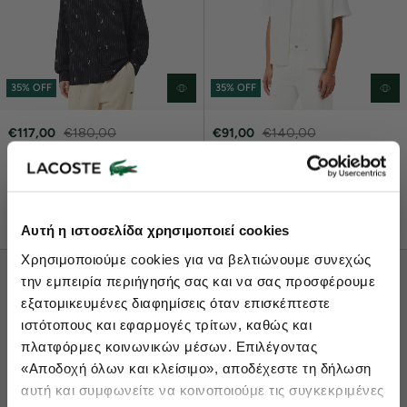
35% OFF
35% OFF
€117,00
€180,00
€91,00
€140,00
Ανδρικό Embroidered
Ανδρικό Piqué Κοντομάνικο
Βαμβακερό Πουκάμισο Relaxed
Πουκάμισο Relaxed Fit
Fit
Lacoste Essentials Await
ONLINE EXCLUSIVE
Αυτή η ιστοσελίδα χρησιμοποιεί cookies
Εγγραφείτε στο newsletter μας και αποκτήστε
10%
στην πρώτη
Χρησιμοποιούμε cookies για να βελτιώνουμε συνεχώς
σας αγορά.
την εμπειρία περιήγησής σας και να σας προσφέρουμε
Εισάγετε το email σας εδώ...
εξατομικευμένες διαφημίσεις όταν επισκέπτεστε
ιστότοπους και εφαρμογές τρίτων, καθώς και
πλατφόρμες κοινωνικών μέσων. Επιλέγοντας
Ενδιαφέρομαι για:
«Αποδοχή όλων και κλείσιμο», αποδέχεστε τη δήλωση
Γυναικεία
Ανδρικά
Παιδικά
Sneakers
αυτή και συμφωνείτε να κοινοποιούμε τις συγκεκριμένες