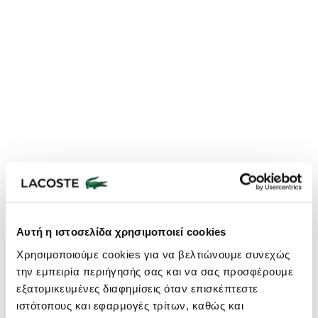
Αυτή η ιστοσελίδα χρησιμοποιεί cookies
Χρησιμοποιούμε cookies για να βελτιώνουμε συνεχώς
Lacoste Essentials Await
την εμπειρία περιήγησής σας και να σας προσφέρουμε
Εγγραφείτε στο newsletter μας και αποκτήστε
10%
στην πρώτη
σας αγορά.
εξατομικευμένες διαφημίσεις όταν επισκέπτεστε
ιστότοπους και εφαρμογές τρίτων, καθώς και
Εισάγετε το email σας εδώ...