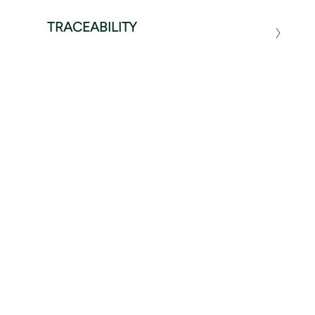
TRACEABILITY
ΣΧΕΤΙΚΆ ΠΡΟΪΌΝΤΑ
1 / 6