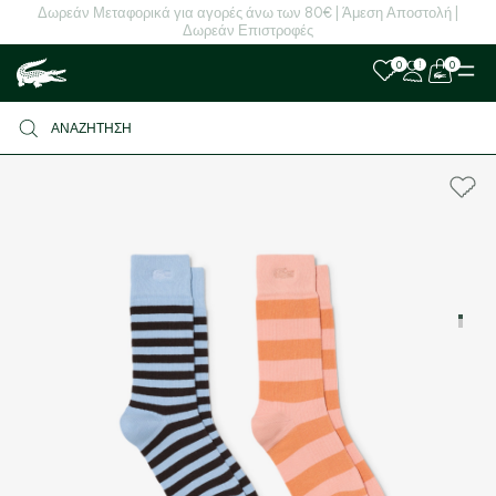
Δωρεάν Μεταφορικά για αγορές άνω των 80€ | Άμεση Αποστολή |
Δωρεάν Επιστροφές
0
0