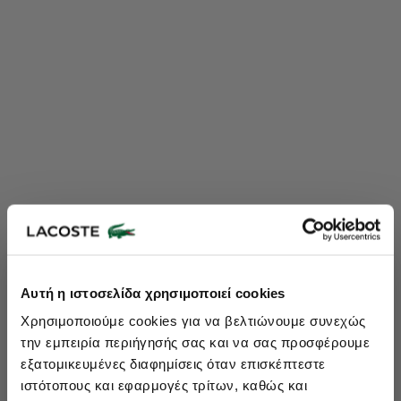
Lacoste Essentials Await
Αυτή η ιστοσελίδα χρησιμοποιεί cookies
Εγγραφείτε στο newsletter μας και αποκτήστε
10%
στην πρώτη
Χρησιμοποιούμε cookies για να βελτιώνουμε συνεχώς
σας αγορά.
την εμπειρία περιήγησής σας και να σας προσφέρουμε
Εισάγετε το email σας εδώ...
εξατομικευμένες διαφημίσεις όταν επισκέπτεστε
ιστότοπους και εφαρμογές τρίτων, καθώς και