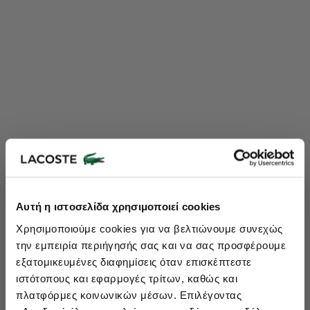
Lacoste Essentials Await
Αυτή η ιστοσελίδα χρησιμοποιεί cookies
Εγγραφείτε στο newsletter μας και αποκτήστε
10%
στην πρώτη
Χρησιμοποιούμε cookies για να βελτιώνουμε συνεχώς
σας αγορά.
την εμπειρία περιήγησής σας και να σας προσφέρουμε
Εισάγετε το email σας εδώ...
εξατομικευμένες διαφημίσεις όταν επισκέπτεστε
ιστότοπους και εφαρμογές τρίτων, καθώς και
πλατφόρμες κοινωνικών μέσων. Επιλέγοντας
Ενδιαφέρομαι για: