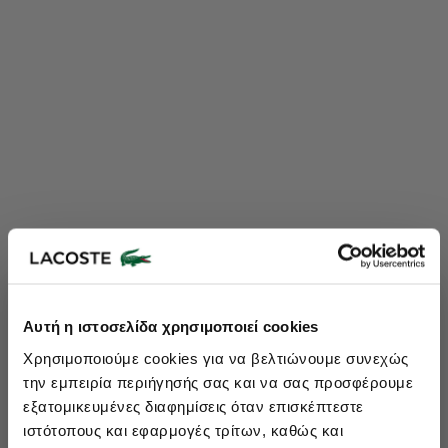
Lacoste Essentials Await
Αυτή η ιστοσελίδα χρησιμοποιεί cookies
Εγγραφείτε στο newsletter μας και αποκτήστε
10%
στην πρώτη
Χρησιμοποιούμε cookies για να βελτιώνουμε συνεχώς
σας αγορά.
την εμπειρία περιήγησής σας και να σας προσφέρουμε
Εισάγετε το email σας εδώ...
εξατομικευμένες διαφημίσεις όταν επισκέπτεστε
ιστότοπους και εφαρμογές τρίτων, καθώς και