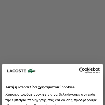
Lacoste Essentials Await
Αυτή η ιστοσελίδα χρησιμοποιεί cookies
Εγγραφείτε στο newsletter μας και αποκτήστε
10%
στην πρώτη
Χρησιμοποιούμε cookies για να βελτιώνουμε συνεχώς
σας αγορά.
την εμπειρία περιήγησής σας και να σας προσφέρουμε
Εισάγετε το email σας εδώ...