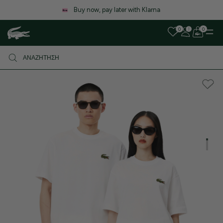
Λόγω αυξημένου όγκου παραγγελιών, ενδέχεται να υπάρξει μικρή
καθυστέρηση στις αποστολές. Σας ευχαριστούμε για την υπομονή σα
0
0