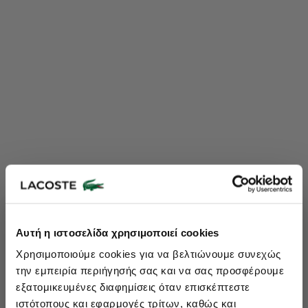
Lacoste Essentials Await
Αυτή η ιστοσελίδα χρησιμοποιεί cookies
Εγγραφείτε στο newsletter μας και αποκτήστε
10%
στην πρώτη
Χρησιμοποιούμε cookies για να βελτιώνουμε συνεχώς
σας αγορά.
την εμπειρία περιήγησής σας και να σας προσφέρουμε
Εισάγετε το email σας εδώ...
εξατομικευμένες διαφημίσεις όταν επισκέπτεστε
ιστότοπους και εφαρμογές τρίτων, καθώς και