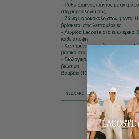
- Ρυθμιζόμενος ιμάντας με αγκράφ
στη μορφολογία σας.
- Ζώνη ψαροκόκαλο στον ιμάντα: Η
βρίσκεται στις λεπτομέρειες.
- Λωρίδα Lacoste στο εσωτερικό: 
κάθε άποψη
- Κεντημένος κροκόδειλος στη δεξι
βασικό στοιχείο της Lacoste.
- Βιολογικό βαμβακερό στριφτό ύφα
βιώσιμο.
Βαμβάκι (100%)
SEE.CARE