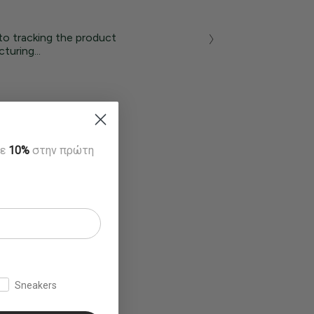
to tracking the product
turing...
τε
10%
στην πρώτη
Sneakers