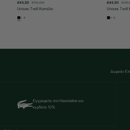
€45,50
€70,00
€45,50
€70,
Unisex Twill Καπέλο
Unisex Twill
+ 4
+ 4
Δωρεάν Επ
Εγγραφείτε στο Newsletter και
κερδίστε 10%