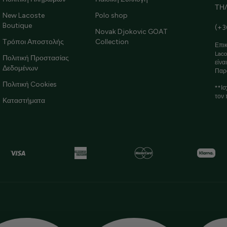
ΤΗ
New Lacoste
Polo shop
Boutique
(+3
Novak Djokovic GOAT
Τρόποι Αποστολής
Collection
Επικ
Laco
Πολιτική Προστασίας
είνα
Δεδομένων
Παρ
Πολιτική Cookies
**Ισ
τον 
Καταστήματα