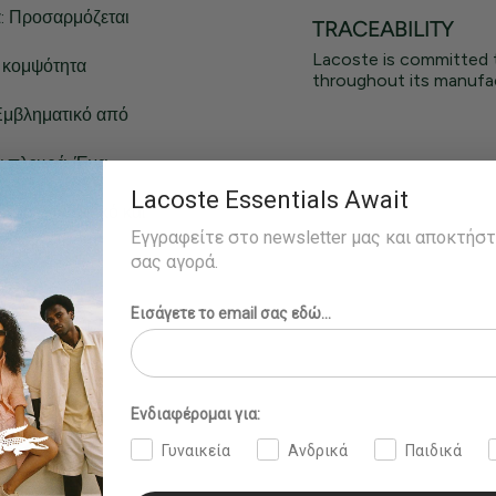
α: Προσαρμόζεται
TRACEABILITY
Lacoste is committed 
 κομψότητα
throughout its manufac
Εμβληματικό από
ά πλευρά: Ένα
Lacoste Essentials Await
σμα: Ανθεκτικό και
Εγγραφείτε στο newsletter μας και αποκτήσ
σας αγορά.
Εισάγετε το email σας εδώ...
Ενδιαφέρομαι για:
Γυναικεία
Ανδρικά
Παιδικά