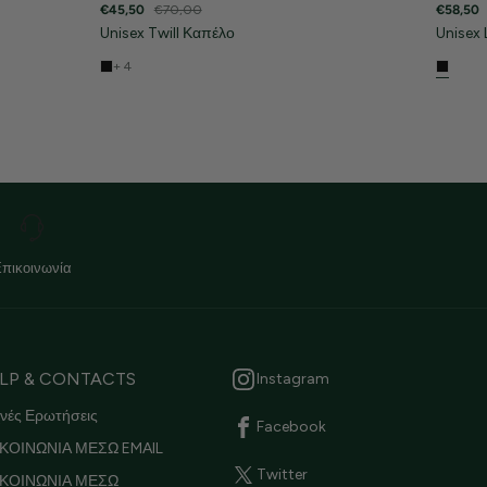
€45,50
€70,00
€58,50
Unisex Twill Καπέλο
Unisex
+ 4
Επικοινωνία
LP & CONTACTS
Instagram
νές Ερωτήσεις
Facebook
ΚΟΙΝΩΝΙΑ ΜΕΣΩ EMAIL
Twitter
ΙΚΟΙΝΩΝΙΑ ΜΕΣΩ