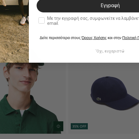
Εγγραφή
double opt in
Με την εγγραφή σας, συμφωνείτε να λαμβάνετε ενημερωτ
email.
Δείτε περισσότερα στους
Όρους Χρήσης
και στην
Πολιτική
'Οχι, ευχαριστώ
35% OFF