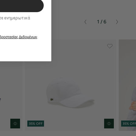
ικά
1 / 6
 Προστασίας Δεδομένων
.
35% OFF
35% OF