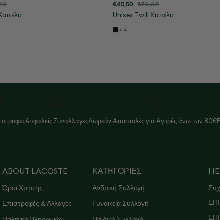
00
€45,50
€70,00
 Καπέλο
Unisex Twill Καπέλο
+ 4
ιστροφές
Ασφαλείς Συναλλαγές
Δωρεάν Αποστολές για Αγορές άνω των 80€
ABOUT LACOSTE
ΚΑΤΗΓΟΡΙΕΣ
HE
Όροι Χρήσης
Ανδρική Συλλογή
Συχ
ΕΠΙ
Επιστροφές & Αλλαγές
Γυναικεία Συλλογή
ΕΠ
Πολιτική Πληρωμών
Παιδική Συλλογή