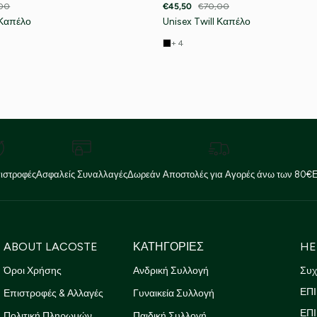
00
€45,50
€70,00
 Καπέλο
Unisex Twill Καπέλο
+ 4
ιστροφές
Ασφαλείς Συναλλαγές
Δωρεάν Αποστολές για Αγορές άνω των 80€
ABOUT LACOSTE
ΚΑΤΗΓΟΡΙΕΣ
HE
Όροι Χρήσης
Ανδρική Συλλογή
Συχ
ΕΠΙ
Επιστροφές & Αλλαγές
Γυναικεία Συλλογή
ΕΠ
Πολιτική Πληρωμών
Παιδική Συλλογή