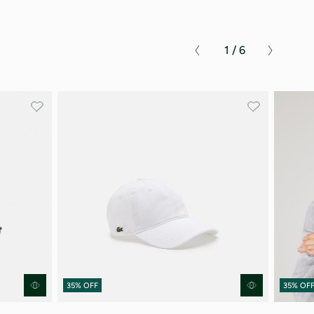
ικά
1 / 6
 Προστασίας Δεδομένων
.
35% OFF
35% OF