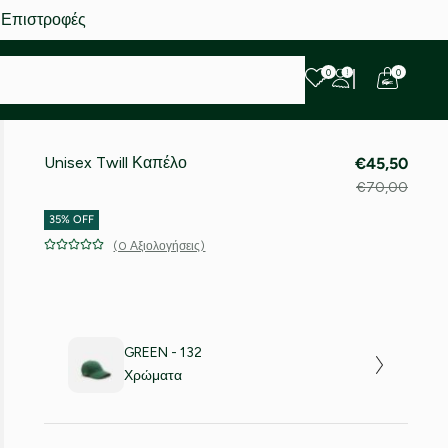
 Επιστροφές
0
0
Unisex Twill Καπέλο
€45,50
€70,00
35% OFF
(0 Αξιολογήσεις)
GREEN - 132
Χρώματα