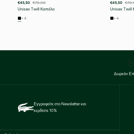
€45,50
€70,00
€45,50
€70,
Unisex Twill Καπέλο
Unisex Twill
+ 4
+ 4
Δωρεάν Επ
Εγγραφείτε στο Newsletter και
κερδίστε 10%