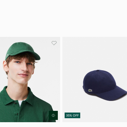
Εγγραφή
double opt in
Με την εγγραφή σας, συμφωνείτε να λαμβάνετε ενημερωτ
email.
Δείτε περισσότερα στους
Όρους Χρήσης
και στην
Πολιτική
'Οχι, ευχαριστώ
35% OFF