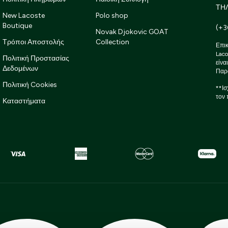
ΤΗ
New Lacoste
Polo shop
Boutique
(+3
Novak Djokovic GOAT
Τρόποι Αποστολής
Collection
Επικ
Laco
Πολιτική Προστασίας
είνα
Δεδομένων
Παρ
Πολιτική Cookies
**Ισ
τον 
Καταστήματα