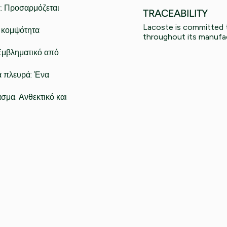
α: Προσαρμόζεται
TRACEABILITY
Lacoste is committed 
 κομψότητα
throughout its manufac
Εμβληματικό από
ά πλευρά: Ένα
Lacoste Essentials Await
σμα: Ανθεκτικό και
Εγγραφείτε στο newsletter μας και αποκτήσ
σας αγορά.
Εισάγετε το email σας εδώ...
Ενδιαφέρομαι για:
Γυναικεία
Ανδρικά
Παιδικά