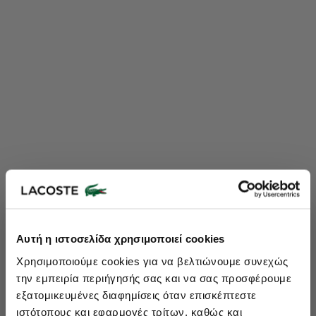
Lacoste Essentials Await
Αυτή η ιστοσελίδα χρησιμοποιεί cookies
Εγγραφείτε στο newsletter μας και αποκτήστε
10%
στην πρώτη
Χρησιμοποιούμε cookies για να βελτιώνουμε συνεχώς
σας αγορά.
την εμπειρία περιήγησής σας και να σας προσφέρουμε
Εισάγετε το email σας εδώ...
εξατομικευμένες διαφημίσεις όταν επισκέπτεστε
ιστότοπους και εφαρμογές τρίτων, καθώς και