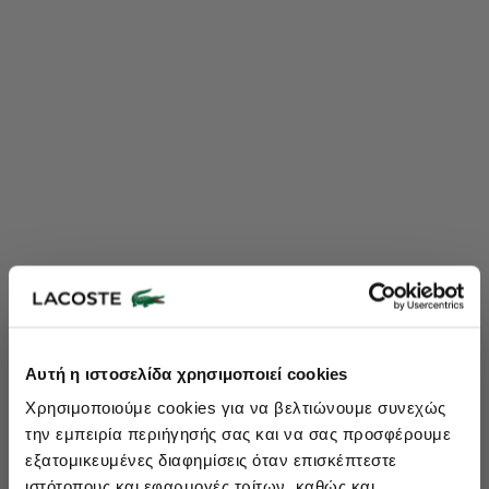
Lacoste Essentials Await
Αυτή η ιστοσελίδα χρησιμοποιεί cookies
Εγγραφείτε στο newsletter μας και αποκτήστε
10%
στην πρώτη
Χρησιμοποιούμε cookies για να βελτιώνουμε συνεχώς
σας αγορά.
την εμπειρία περιήγησής σας και να σας προσφέρουμε
Εισάγετε το email σας εδώ...
εξατομικευμένες διαφημίσεις όταν επισκέπτεστε
ιστότοπους και εφαρμογές τρίτων, καθώς και