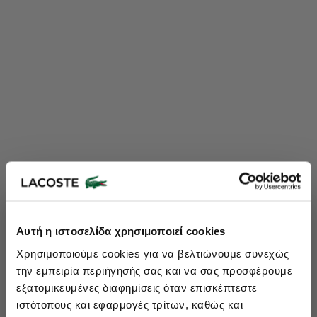
Lacoste Essentials Await
Αυτή η ιστοσελίδα χρησιμοποιεί cookies
Εγγραφείτε στο newsletter μας και αποκτήστε
10%
στην πρώτη
Χρησιμοποιούμε cookies για να βελτιώνουμε συνεχώς
σας αγορά.
την εμπειρία περιήγησής σας και να σας προσφέρουμε
Εισάγετε το email σας εδώ...
εξατομικευμένες διαφημίσεις όταν επισκέπτεστε
ιστότοπους και εφαρμογές τρίτων, καθώς και