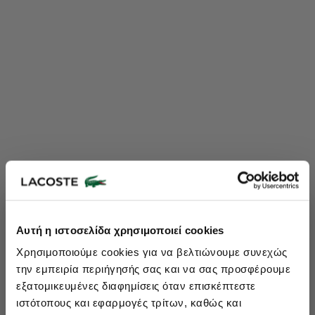
Lacoste Essentials Await
Αυτή η ιστοσελίδα χρησιμοποιεί cookies
Εγγραφείτε στο newsletter μας και αποκτήστε
10%
στην πρώτη
Χρησιμοποιούμε cookies για να βελτιώνουμε συνεχώς
σας αγορά.
την εμπειρία περιήγησής σας και να σας προσφέρουμε
Εισάγετε το email σας εδώ...
εξατομικευμένες διαφημίσεις όταν επισκέπτεστε
ιστότοπους και εφαρμογές τρίτων, καθώς και