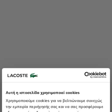
Lacoste Essentials Await
Αυτή η ιστοσελίδα χρησιμοποιεί cookies
Εγγραφείτε στο newsletter μας και αποκτήστε
10%
στην πρώτη
Χρησιμοποιούμε cookies για να βελτιώνουμε συνεχώς
σας αγορά.
την εμπειρία περιήγησής σας και να σας προσφέρουμε
Εισάγετε το email σας εδώ...