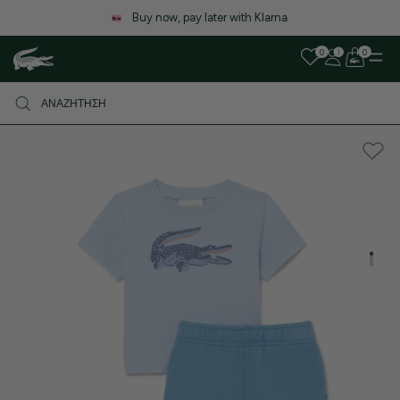
Λόγω αυξημένου όγκου παραγγελιών, ενδέχεται να υπάρξει μι
καθυστέρηση στις αποστολές. Σας ευχαριστούμε για την υπομονή
0
0