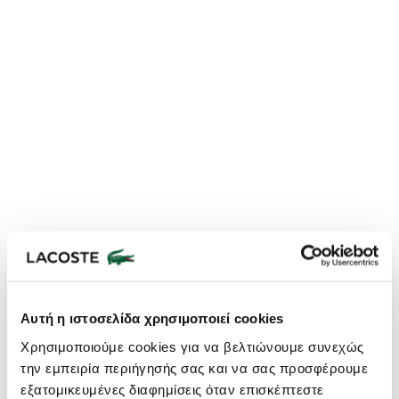
Lacoste Essentials Await
Αυτή η ιστοσελίδα χρησιμοποιεί cookies
Εγγραφείτε στο newsletter μας και αποκτήστε
10%
στην πρώτη
Χρησιμοποιούμε cookies για να βελτιώνουμε συνεχώς
σας αγορά.
την εμπειρία περιήγησής σας και να σας προσφέρουμε
Εισάγετε το email σας εδώ...
εξατομικευμένες διαφημίσεις όταν επισκέπτεστε