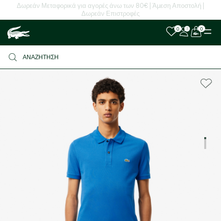
Δωρεάν Μεταφορικά για αγορές άνω των 80€ | Άμεση Αποστολή |
Δωρεάν Επιστροφές
0
0